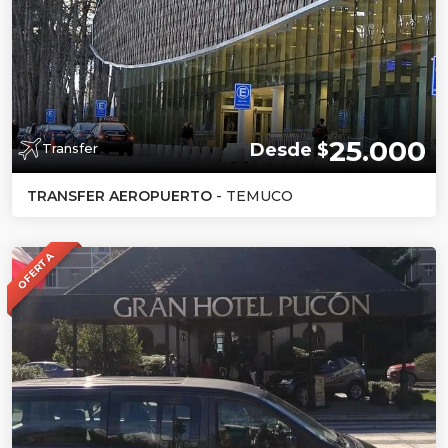
25.000
Desde $
Transfer
TRANSFER AEROPUERTO
- TEMUCO
OFERTA